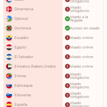
obligatorio
Visado
Dinamarca
obligatorio
Visado a la
Djibouti
llegada
Acceso sin visado
Dominica
Visado online
Ecuador
Visado online
Egipto
Visado online
El Salvador
Visado online
Emiratos Árabes Unidos
Visado
Eritrea
obligatorio
Visado
Eslovaquia
obligatorio
Visado
Eslovenia
obligatorio
Visado
España
obligatorio