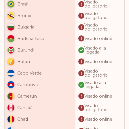
Visado
Brasil
obligatorio
Visado
Brunei
obligatorio
Visado
Bulgaria
obligatorio
Visado online
Burkina Faso
Visado a la
Burundi
llegada
Visado online
Bután
Visado
Cabo Verde
obligatorio
Visado a la
Camboya
llegada
Visado online
Camerún
Visado
Canadá
obligatorio
Visado online
Chad
Visado