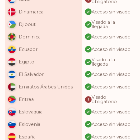
obligatorio
Acceso sin visado
Dinamarca
Visado a la
Djibouti
llegada
Acceso sin visado
Dominica
Acceso sin visado
Ecuador
Visado a la
Egipto
llegada
Acceso sin visado
El Salvador
Acceso sin visado
Emiratos Árabes Unidos
Visado
Eritrea
obligatorio
Acceso sin visado
Eslovaquia
Acceso sin visado
Eslovenia
Acceso sin visado
España