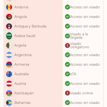
Acceso sin visado
Andorra
Acceso sin visado
Angola
Acceso sin visado
Antigua y Barbuda
Visado a la
Arabia Saudí
llegada
Visado
Argelia
obligatorio
Acceso sin visado
Argentina
Acceso sin visado
Armenia
eTA
Australia
Acceso sin visado
Austria
Visado online
Azerbaiyán
Acceso sin visado
Bahamas