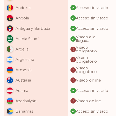
Acceso sin visado
Andorra
Acceso sin visado
Angola
Acceso sin visado
Antigua y Barbuda
Visado a la
Arabia Saudí
llegada
Visado
Argelia
obligatorio
Visado
Argentina
obligatorio
Visado
Armenia
obligatorio
Visado online
Australia
Acceso sin visado
Austria
Visado online
Azerbaiyán
Acceso sin visado
Bahamas