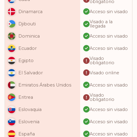
obligatorio
Acceso sin visado
Dinamarca
Visado a la
Djibouti
llegada
Acceso sin visado
Dominica
Acceso sin visado
Ecuador
Visado
Egipto
obligatorio
Visado online
El Salvador
Acceso sin visado
Emiratos Árabes Unidos
Visado
Eritrea
obligatorio
Acceso sin visado
Eslovaquia
Acceso sin visado
Eslovenia
Acceso sin visado
España