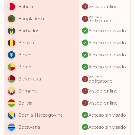
Visado online
Bahrain
Visado
Bangladesh
obligatorio
Acceso sin visado
Barbados
Acceso sin visado
Bélgica
Acceso sin visado
Belice
Acceso sin visado
Benín
Visado
Bielorrusia
obligatorio
Visado online
Birmania
Visado online
Bolivia
Acceso sin visado
Bosnia-Herzegovina
Acceso sin visado
Botswana