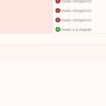
Visado obligatorio
Visado obligatorio
Visado obligatorio
Visado a la llegada
Acceso sin visado
Acceso sin visado
Visado obligatorio
Visado online
TENGO UN PASAPORTE DE
DESEO VIAJAR
Visado online
SELECCIONES UN PAÍS
SELECCIONE
Visado obligatorio
Visado obligatorio
Visado obligatorio