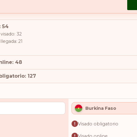
: 54
visado: 32
 llegada: 21
nline: 48
ligatorio: 127
Burkina Faso
Visado obligatorio
Visado online