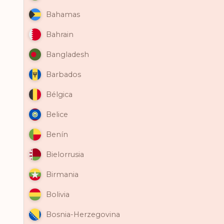
Bahamas
Bahrain
Bangladesh
Barbados
Bélgica
Belice
Benín
Bielorrusia
Birmania
Bolivia
Bosnia-Herzegovina