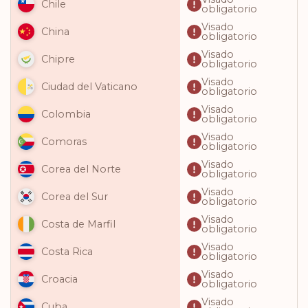
Chile
obligatorio
Visado
China
obligatorio
Visado
Chipre
obligatorio
Visado
Ciudad del Vaticano
obligatorio
Visado
Colombia
obligatorio
Visado
Comoras
obligatorio
Visado
Corea del Norte
obligatorio
Visado
Corea del Sur
obligatorio
Visado
Costa de Marfil
obligatorio
Visado
Costa Rica
obligatorio
Visado
Croacia
obligatorio
Visado
Cuba