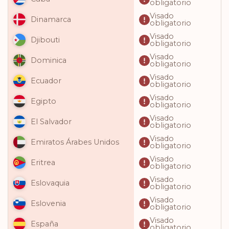
obligatorio
Visado
Dinamarca
obligatorio
Visado
Djibouti
obligatorio
Visado
Dominica
obligatorio
Visado
Ecuador
obligatorio
Visado
Egipto
obligatorio
Visado
El Salvador
obligatorio
Visado
Emiratos Árabes Unidos
obligatorio
Visado
Eritrea
obligatorio
Visado
Eslovaquia
obligatorio
Visado
Eslovenia
obligatorio
Visado
España
obligatorio