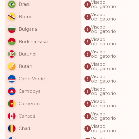
Visado
Brasil
obligatorio
Visado
Brunei
obligatorio
Visado
Bulgaria
obligatorio
Visado
Burkina Faso
obligatorio
Visado
Burundi
obligatorio
Visado
Bután
obligatorio
Visado
Cabo Verde
obligatorio
Visado
Camboya
obligatorio
Visado
Camerún
obligatorio
Visado
Canadá
obligatorio
Visado
Chad
obligatorio
Visado