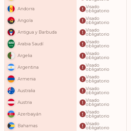
Visado
Andorra
obligatorio
Visado
Angola
obligatorio
Visado
Antigua y Barbuda
obligatorio
Visado
Arabia Saudí
obligatorio
Visado
Argelia
obligatorio
Visado
Argentina
obligatorio
Visado
Armenia
obligatorio
Visado
Australia
obligatorio
Visado
Austria
obligatorio
Visado
Azerbaiyán
obligatorio
Visado
Bahamas
obligatorio