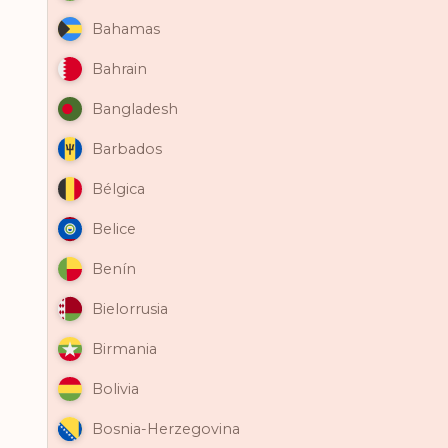
Bahamas
Bahrain
Bangladesh
Barbados
Bélgica
Belice
Benín
Bielorrusia
Birmania
Bolivia
Bosnia-Herzegovina