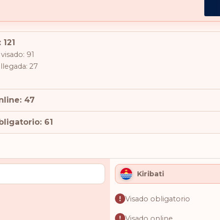
 121
visado: 91
 llegada: 27
nline: 47
ligatorio: 61
Kiribati
Visado obligatorio
Visado online