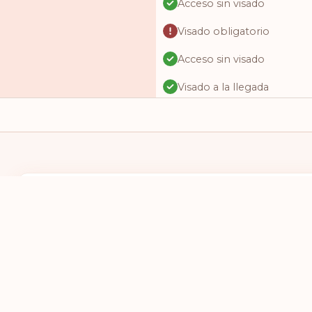
Acceso sin visado
Visado obligatorio
Acceso sin visado
Visado a la llegada
Acceso sin visado
Acceso sin visado
Visado a la llegada
Visado online
TENGO UN PASAPORTE DE
DESEO VIAJAR
Acceso sin visado
SELECCIONES UN PAÍS
SELECCIONE
Visado obligatorio
Acceso sin visado
Acceso sin visado