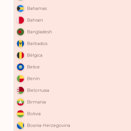
Bahamas
Bahrain
Bangladesh
Barbados
Bélgica
Belice
Benín
Bielorrusia
Birmania
Bolivia
Bosnia-Herzegovina