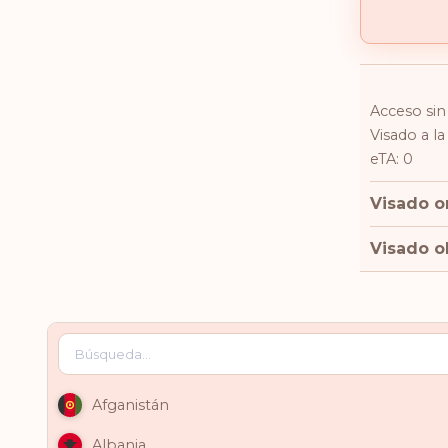
Acceso sin 
Visado a la
eTA: 0
Visado on
Visado ob
Afganistán
Albania