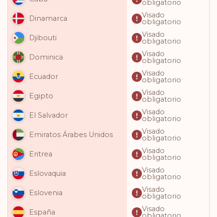
obligatorio
Visado
Dinamarca
obligatorio
Visado
Djibouti
obligatorio
Visado
Dominica
obligatorio
Visado
Ecuador
obligatorio
Visado
Egipto
obligatorio
Visado
El Salvador
obligatorio
Visado
Emiratos Árabes Unidos
obligatorio
Visado
Eritrea
obligatorio
Visado
Eslovaquia
obligatorio
Visado
Eslovenia
obligatorio
Visado
España
obligatorio