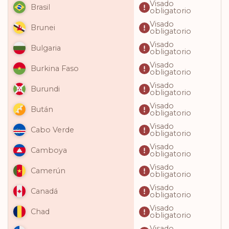
Visado
Brasil
obligatorio
Visado
Brunei
obligatorio
Visado
Bulgaria
obligatorio
Visado
Burkina Faso
obligatorio
Visado
Burundi
obligatorio
Visado
Bután
obligatorio
Visado
Cabo Verde
obligatorio
Visado
Camboya
obligatorio
Visado
Camerún
obligatorio
Visado
Canadá
obligatorio
Visado
Chad
obligatorio
Visado