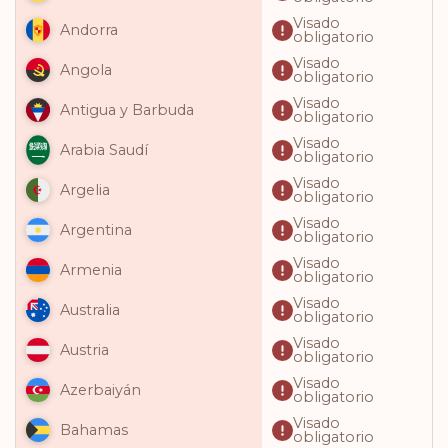
Visado
Andorra
obligatorio
Visado
Angola
obligatorio
Visado
Antigua y Barbuda
obligatorio
Visado
Arabia Saudí
obligatorio
Visado
Argelia
obligatorio
Visado
Argentina
obligatorio
Visado
Armenia
obligatorio
Visado
Australia
obligatorio
Visado
Austria
obligatorio
Visado
Azerbaiyán
obligatorio
Visado
Bahamas
obligatorio