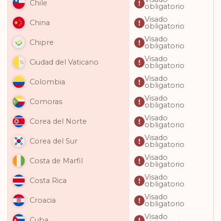
Chile
obligatorio
Visado
China
obligatorio
Visado
Chipre
obligatorio
Visado
Ciudad del Vaticano
obligatorio
Visado
Colombia
obligatorio
Visado
Comoras
obligatorio
Visado
Corea del Norte
obligatorio
Visado
Corea del Sur
obligatorio
Visado
Costa de Marfil
obligatorio
Visado
Costa Rica
obligatorio
Visado
Croacia
obligatorio
Visado
Cuba