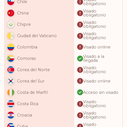
Chile
obligatorio
Visado
China
obligatorio
Visado
Chipre
obligatorio
Visado
Ciudad del Vaticano
obligatorio
Visado online
Colombia
Visado a la
Comoras
llegada
Visado
Corea del Norte
obligatorio
Visado online
Corea del Sur
Acceso sin visado
Costa de Marfil
Visado
Costa Rica
obligatorio
Visado
Croacia
obligatorio
Visado
Cuba