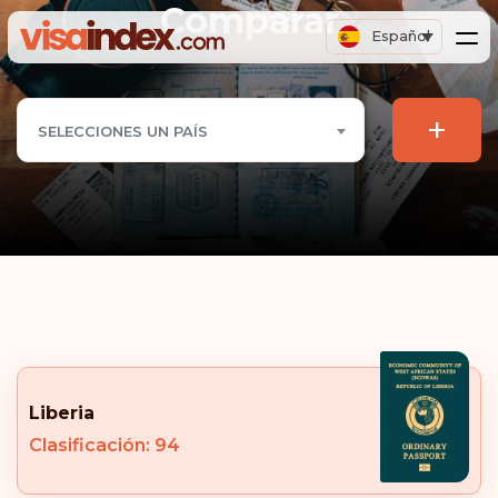
Comparar
Español
+
SELECCIONES UN PAÍS
Liberia
Clasificación: 94