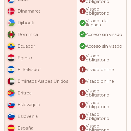
obligatorio
Visado
Dinamarca
obligatorio
Visado a la
Djibouti
llegada
Acceso sin visado
Dominica
Acceso sin visado
Ecuador
Visado
Egipto
obligatorio
Visado online
El Salvador
Visado online
Emiratos Árabes Unidos
Visado
Eritrea
obligatorio
Visado
Eslovaquia
obligatorio
Visado
Eslovenia
obligatorio
Visado
España
obligatorio