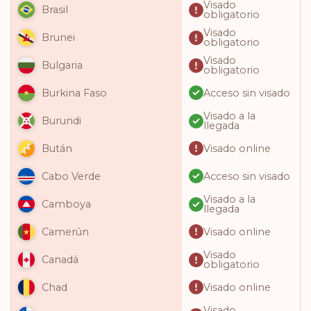
Visado
Brasil
obligatorio
Visado
Brunei
obligatorio
Visado
Bulgaria
obligatorio
Acceso sin visado
Burkina Faso
Visado a la
Burundi
llegada
Visado online
Bután
Acceso sin visado
Cabo Verde
Visado a la
Camboya
llegada
Visado online
Camerún
Visado
Canadá
obligatorio
Visado online
Chad
Visado