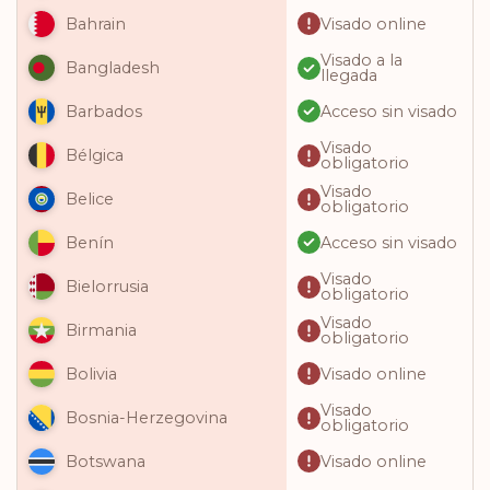
Visado online
Bahrain
Visado a la
Bangladesh
llegada
Acceso sin visado
Barbados
Visado
Bélgica
obligatorio
Visado
Belice
obligatorio
Acceso sin visado
Benín
Visado
Bielorrusia
obligatorio
Visado
Birmania
obligatorio
Visado online
Bolivia
Visado
Bosnia-Herzegovina
obligatorio
Visado online
Botswana