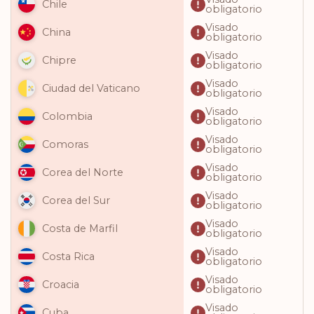
Chile
obligatorio
Visado
China
obligatorio
Visado
Chipre
obligatorio
Visado
Ciudad del Vaticano
obligatorio
Visado
Colombia
obligatorio
Visado
Comoras
obligatorio
Visado
Corea del Norte
obligatorio
Visado
Corea del Sur
obligatorio
Visado
Costa de Marfil
obligatorio
Visado
Costa Rica
obligatorio
Visado
Croacia
obligatorio
Visado
Cuba