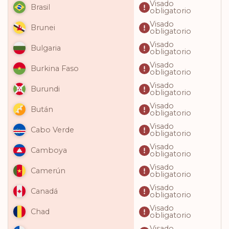
Visado
Brasil
obligatorio
Visado
Brunei
obligatorio
Visado
Bulgaria
obligatorio
Visado
Burkina Faso
obligatorio
Visado
Burundi
obligatorio
Visado
Bután
obligatorio
Visado
Cabo Verde
obligatorio
Visado
Camboya
obligatorio
Visado
Camerún
obligatorio
Visado
Canadá
obligatorio
Visado
Chad
obligatorio
Visado