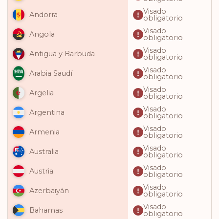
Visado
Andorra
obligatorio
Visado
Angola
obligatorio
Visado
Antigua y Barbuda
obligatorio
Visado
Arabia Saudí
obligatorio
Visado
Argelia
obligatorio
Visado
Argentina
obligatorio
Visado
Armenia
obligatorio
Visado
Australia
obligatorio
Visado
Austria
obligatorio
Visado
Azerbaiyán
obligatorio
Visado
Bahamas
obligatorio