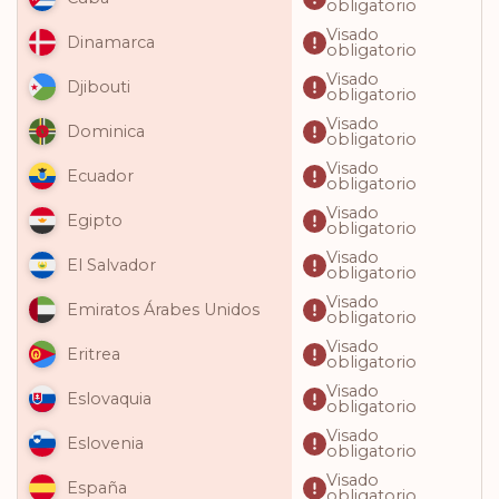
obligatorio
Visado
Dinamarca
obligatorio
Visado
Djibouti
obligatorio
Visado
Dominica
obligatorio
Visado
Ecuador
obligatorio
Visado
Egipto
obligatorio
Visado
El Salvador
obligatorio
Visado
Emiratos Árabes Unidos
obligatorio
Visado
Eritrea
obligatorio
Visado
Eslovaquia
obligatorio
Visado
Eslovenia
obligatorio
Visado
España
obligatorio