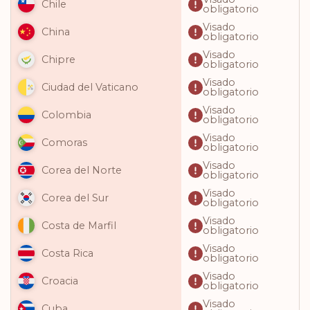
Chile
obligatorio
Visado
China
obligatorio
Visado
Chipre
obligatorio
Visado
Ciudad del Vaticano
obligatorio
Visado
Colombia
obligatorio
Visado
Comoras
obligatorio
Visado
Corea del Norte
obligatorio
Visado
Corea del Sur
obligatorio
Visado
Costa de Marfil
obligatorio
Visado
Costa Rica
obligatorio
Visado
Croacia
obligatorio
Visado
Cuba