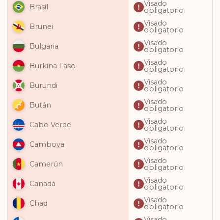
Visado
Brasil
obligatorio
Visado
Brunei
obligatorio
Visado
Bulgaria
obligatorio
Visado
Burkina Faso
obligatorio
Visado
Burundi
obligatorio
Visado
Bután
obligatorio
Visado
Cabo Verde
obligatorio
Visado
Camboya
obligatorio
Visado
Camerún
obligatorio
Visado
Canadá
obligatorio
Visado
Chad
obligatorio
Visado