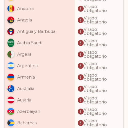
Visado
Andorra
obligatorio
Visado
Angola
obligatorio
Visado
Antigua y Barbuda
obligatorio
Visado
Arabia Saudí
obligatorio
Visado
Argelia
obligatorio
Visado
Argentina
obligatorio
Visado
Armenia
obligatorio
Visado
Australia
obligatorio
Visado
Austria
obligatorio
Visado
Azerbaiyán
obligatorio
Visado
Bahamas
obligatorio