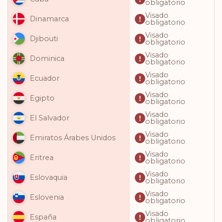
obligatorio
Visado
Dinamarca
obligatorio
Visado
Djibouti
obligatorio
Visado
Dominica
obligatorio
Visado
Ecuador
obligatorio
Visado
Egipto
obligatorio
Visado
El Salvador
obligatorio
Visado
Emiratos Árabes Unidos
obligatorio
Visado
Eritrea
obligatorio
Visado
Eslovaquia
obligatorio
Visado
Eslovenia
obligatorio
Visado
España
obligatorio