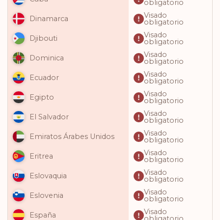
obligatorio
Visado
Dinamarca
obligatorio
Visado
Djibouti
obligatorio
Visado
Dominica
obligatorio
Visado
Ecuador
obligatorio
Visado
Egipto
obligatorio
Visado
El Salvador
obligatorio
Visado
Emiratos Árabes Unidos
obligatorio
Visado
Eritrea
obligatorio
Visado
Eslovaquia
obligatorio
Visado
Eslovenia
obligatorio
Visado
España
obligatorio