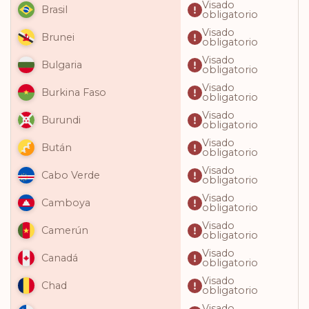
Visado
Brasil
obligatorio
Visado
Brunei
obligatorio
Visado
Bulgaria
obligatorio
Visado
Burkina Faso
obligatorio
Visado
Burundi
obligatorio
Visado
Bután
obligatorio
Visado
Cabo Verde
obligatorio
Visado
Camboya
obligatorio
Visado
Camerún
obligatorio
Visado
Canadá
obligatorio
Visado
Chad
obligatorio
Visado