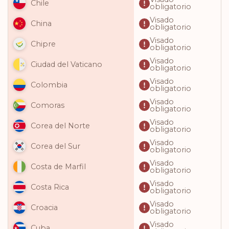
Chile
obligatorio
Visado
China
obligatorio
Visado
Chipre
obligatorio
Visado
Ciudad del Vaticano
obligatorio
Visado
Colombia
obligatorio
Visado
Comoras
obligatorio
Visado
Corea del Norte
obligatorio
Visado
Corea del Sur
obligatorio
Visado
Costa de Marfil
obligatorio
Visado
Costa Rica
obligatorio
Visado
Croacia
obligatorio
Visado
Cuba