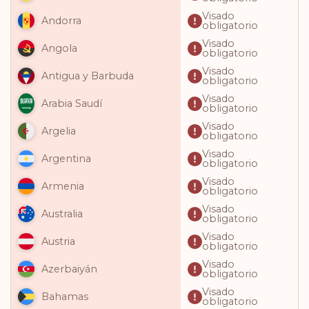
Visado
Andorra
obligatorio
Visado
Angola
obligatorio
Visado
Antigua y Barbuda
obligatorio
Visado
Arabia Saudí
obligatorio
Visado
Argelia
obligatorio
Visado
Argentina
obligatorio
Visado
Armenia
obligatorio
Visado
Australia
obligatorio
Visado
Austria
obligatorio
Visado
Azerbaiyán
obligatorio
Visado
Bahamas
obligatorio